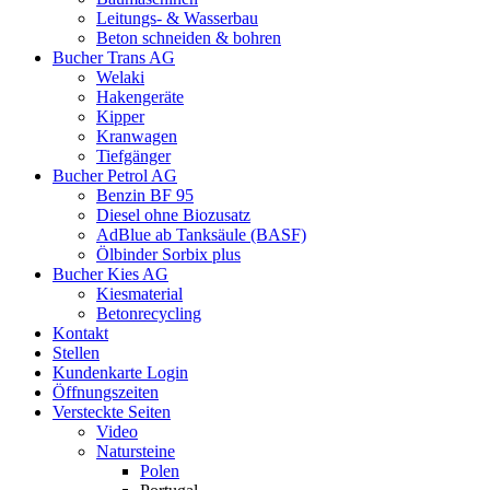
Leitungs- & Wasserbau
Beton schneiden & bohren
Bucher Trans AG
Welaki
Hakengeräte
Kipper
Kranwagen
Tiefgänger
Bucher Petrol AG
Benzin BF 95
Diesel ohne Biozusatz
AdBlue ab Tanksäule (BASF)
Ölbinder Sorbix plus
Bucher Kies AG
Kiesmaterial
Betonrecycling
Kontakt
Stellen
Kundenkarte Login
Öffnungszeiten
Versteckte Seiten
Video
Natursteine
Polen