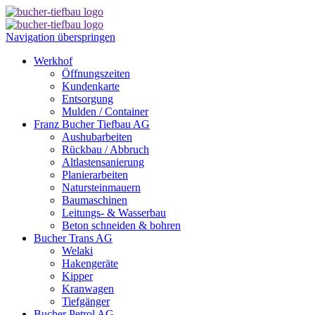
Navigation überspringen
Werkhof
Öffnungszeiten
Kundenkarte
Entsorgung
Mulden / Container
Franz Bucher Tiefbau AG
Aushubarbeiten
Rückbau / Abbruch
Altlastensanierung
Planierarbeiten
Natursteinmauern
Baumaschinen
Leitungs- & Wasserbau
Beton schneiden & bohren
Bucher Trans AG
Welaki
Hakengeräte
Kipper
Kranwagen
Tiefgänger
Bucher Petrol AG