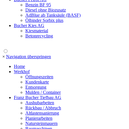
Benzin BF 95
Diesel ohne Biozusatz
AdBlue ab Tanksäule (BASF)
Ölbinder Sorbix plus
Bucher Kies AG
Kiesmaterial
Betonrecycling
×
Navigation überspringen
Home
Werkhof
Öffnungszeiten
Kundenkarte
Entsorgung
Mulden / Container
Franz Bucher Tiefbau AG
Aushubarbeiten
Rückbau / Abbruch
Altlastensanierung
Planierarbeiten
Natursteinmauern
Baumaschinen