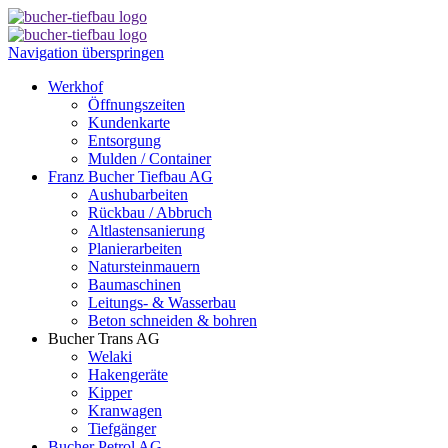
Navigation überspringen
Werkhof
Öffnungszeiten
Kundenkarte
Entsorgung
Mulden / Container
Franz Bucher Tiefbau AG
Aushubarbeiten
Rückbau / Abbruch
Altlastensanierung
Planierarbeiten
Natursteinmauern
Baumaschinen
Leitungs- & Wasserbau
Beton schneiden & bohren
Bucher Trans AG
Welaki
Hakengeräte
Kipper
Kranwagen
Tiefgänger
Bucher Petrol AG