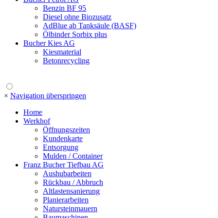
Benzin BF 95
Diesel ohne Biozusatz
AdBlue ab Tanksäule (BASF)
Ölbinder Sorbix plus
Bucher Kies AG
Kiesmaterial
Betonrecycling
×
Navigation überspringen
Home
Werkhof
Öffnungszeiten
Kundenkarte
Entsorgung
Mulden / Container
Franz Bucher Tiefbau AG
Aushubarbeiten
Rückbau / Abbruch
Altlastensanierung
Planierarbeiten
Natursteinmauern
Baumaschinen