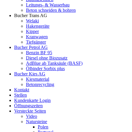
Leitungs- & Wasserbau
Beton schneiden & bohren
Bucher Trans AG
Welaki
Hakengeräte
Kipper
Kranwagen
Tiefgänger
Bucher Petrol AG
Benzin BF 95
Diesel ohne Biozusatz
AdBlue ab Tanksäule (BASF)
Ölbinder Sorbix plus
Bucher Kies AG
Kiesmaterial
Betonrecycling
Kontakt
Stellen
Kundenkarte Login
Öffnungszeiten
Versteckte Seiten
Video
Natursteine
Polen